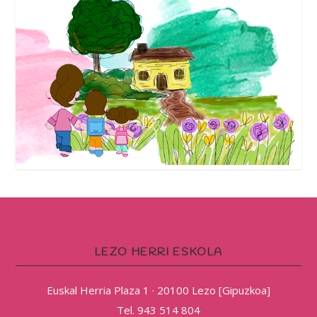
LEZO HERRI ESKOLA
Euskal Herria Plaza 1 · 20100 Lezo [Gipuzkoa]
Tel. 943 514 804