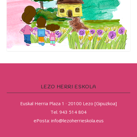
LEZO HERRI ESKOLA
Euskal Herria Plaza 1 · 20100 Lezo [Gipuzkoa]
Tel. 943 514 804
ePosta: info@lezoherrieskola.eus