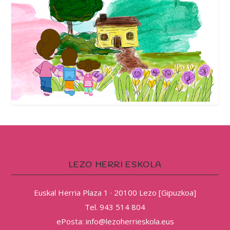
LEZO HERRI ESKOLA
Euskal Herria Plaza 1 · 20100 Lezo [Gipuzkoa]
Tel. 943 514 804
ePosta: info@lezoherrieskola.eus