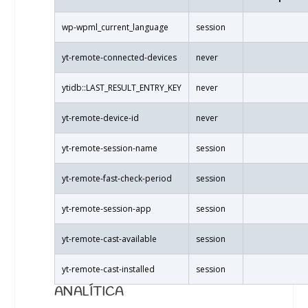
wp-wpml_current_language
session
yt-remote-connected-devices
never
ytidb::LAST_RESULT_ENTRY_KEY
never
yt-remote-device-id
never
yt-remote-session-name
session
yt-remote-fast-check-period
session
yt-remote-session-app
session
yt-remote-cast-available
session
yt-remote-cast-installed
session
ANALÍTICA