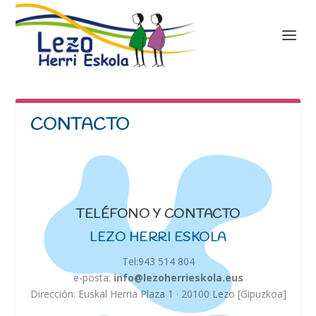
CONTACTO
TELÉFONO Y CONTACTO
LEZO HERRI ESKOLA
Tel:943 514 804
e-posta:
info@lezoherrieskola.eus
Dirección: Euskal Herria Plaza 1 · 20100 Lezo [Gipuzkoa]