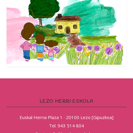
LEZO HERRI ESKOLA
Euskal Herria Plaza 1 · 20100 Lezo [Gipuzkoa]
Tel. 943 514 804