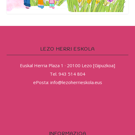
LEZO HERRI ESKOLA
Euskal Herria Plaza 1 · 20100 Lezo [Gipuzkoa]
Tel. 943 514 804
ePosta: info@lezoherrieskola.eus
INFORMAZIOA