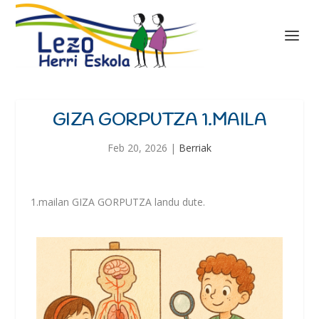
GIZA GORPUTZA 1.MAILA
Feb 20, 2026
|
Berriak
1.mailan GIZA GORPUTZA landu dute.