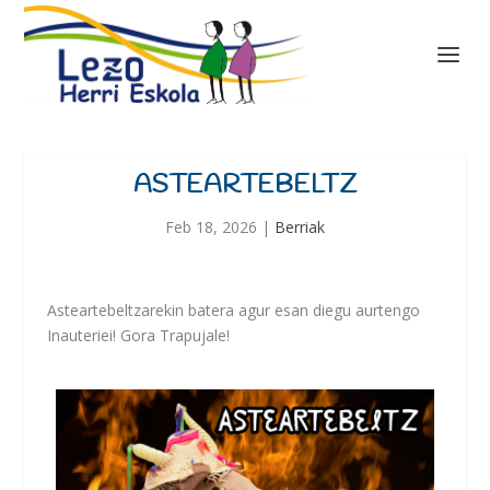
ASTEARTEBELTZ
Feb 18, 2026
|
Berriak
Asteartebeltzarekin batera agur esan diegu aurtengo
Inauteriei! Gora Trapujale!