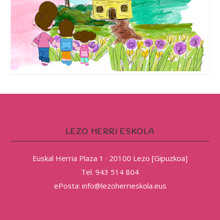
LEZO HERRI ESKOLA
Euskal Herria Plaza 1 · 20100 Lezo [Gipuzkoa]
Tel. 943 514 804
ePosta: info@lezoherrieskola.eus