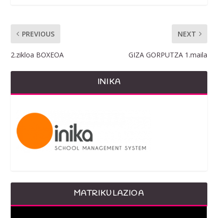
PREVIOUS
NEXT
2.zikloa BOXEOA
GIZA GORPUTZA 1.maila
INIKA
MATRIKULAZIOA