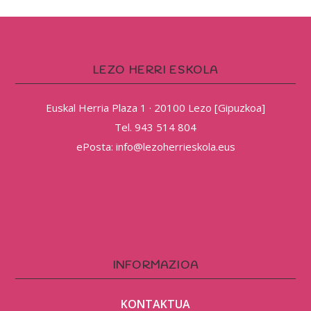
LEZO HERRI ESKOLA
Euskal Herria Plaza 1 · 20100 Lezo [Gipuzkoa]
Tel. 943 514 804
ePosta: info@lezoherrieskola.eus
INFORMAZIOA
KONTAKTUA