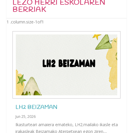
LEZO HERRI ESKOLAREN
BERRIAK
LH2 BEIZAMAN
Jun 25, 2026
Ikasturteari amaiera emateko, LH2.mailako ikasle eta
irakasleak Beizamako Aterpetxean egon ziren....