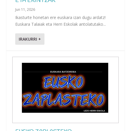
ETA EKINTZAK
Jun 11, 2026
Ikasturte honetan ere euskara izan dugu ardatz!
Euskara Talaiak eta Herri Eskolak antolatutako...
IRAKURRI +