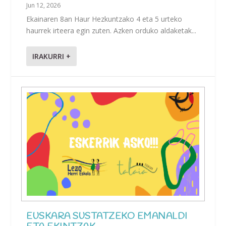
Jun 12, 2026
Ekainaren 8an Haur Hezkuntzako 4 eta 5 urteko
haurrek irteera egin zuten. Azken orduko aldaketak...
IRAKURRI +
EUSKARA SUSTATZEKO EMANALDI