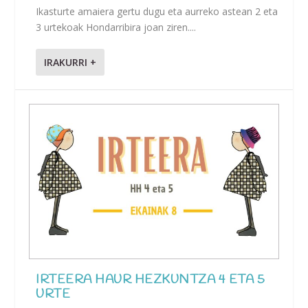
Ikasturte amaiera gertu dugu eta aurreko astean 2 eta
3 urtekoak Hondarribira joan ziren....
IRAKURRI +
IRTEERA HAUR HEZKUNTZA 4 ETA 5
URTE