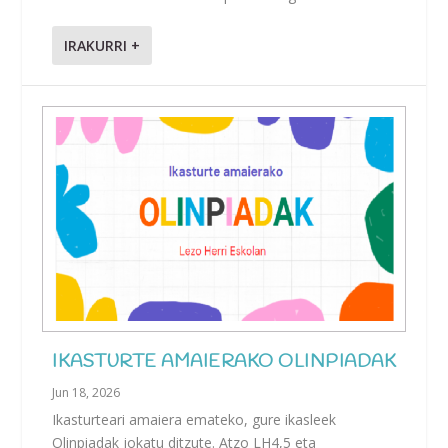
IRAKURRI +
IKASTURTE AMAIERAKO OLINPIADAK
Jun 18, 2026
Ikasturteari amaiera emateko, gure ikasleek
Olinpiadak jokatu ditzute. Atzo LH4,5 eta