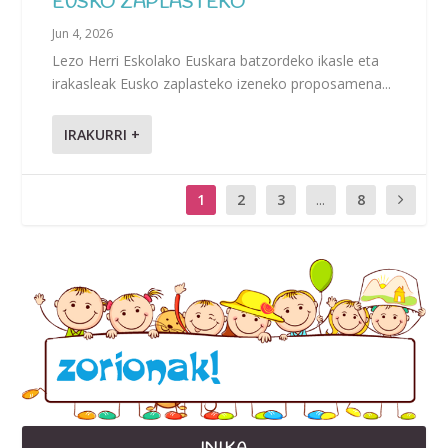
EUSKO ZAPLASTEKO
Jun 4, 2026
Lezo Herri Eskolako Euskara batzordeko ikasle eta
irakasleak Eusko zaplasteko izeneko proposamena...
IRAKURRI +
1
2
3
...
8