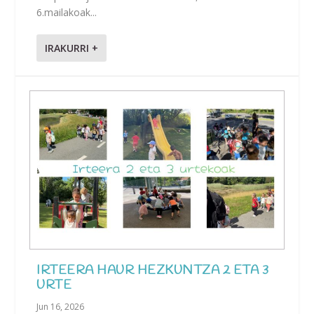
6.mailakoak...
IRAKURRI +
IRTEERA HAUR HEZKUNTZA 2 ETA 3
URTE
Jun 16, 2026