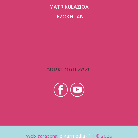
MATRIKULAZIOA
LEZOKEITAN
AURKI GAITZAZU
elkarmedia ( )
Web garapena:
| © 2026