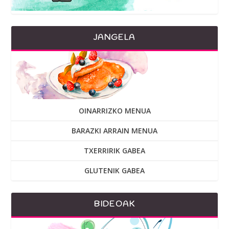
JANGELA
OINARRIZKO MENUA
BARAZKI ARRAIN MENUA
TXERRIRIK GABEA
GLUTENIK GABEA
BIDEOAK