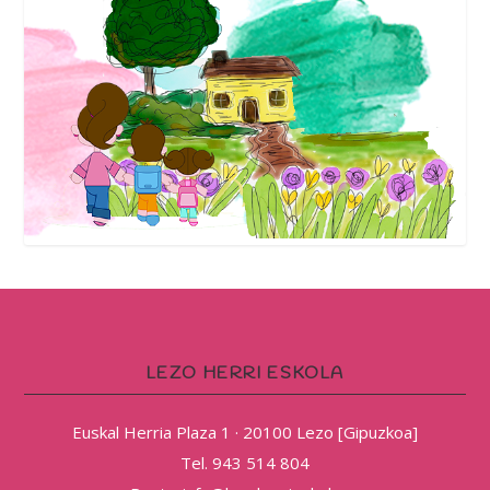
LEZO HERRI ESKOLA
Euskal Herria Plaza 1 · 20100 Lezo [Gipuzkoa]
Tel. 943 514 804