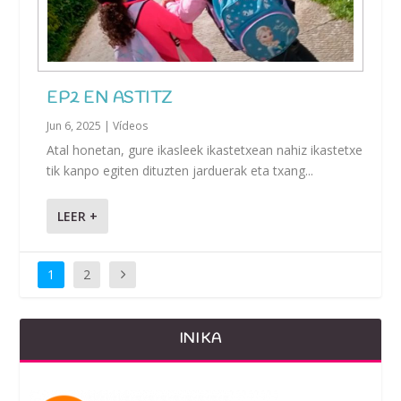
EP2 EN ASTITZ
Jun 6, 2025
|
Vídeos
Atal honetan, gure ikasleek ikastetxean nahiz ikastetxe
tik kanpo egiten dituzten jarduerak eta txang...
LEER +
1
2
INIKA