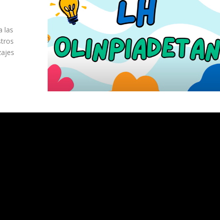
a las
stros
zajes