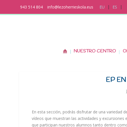
943 514 804
info@lezoherrieskola.eus
EU
ES
NUESTRO CENTRO
O
EP EN
En esta sección, podrás disfrutar de una variedad d
vídeos que muestran las actividades y excursiones e
que participan nuestros alumnos tanto dentro com