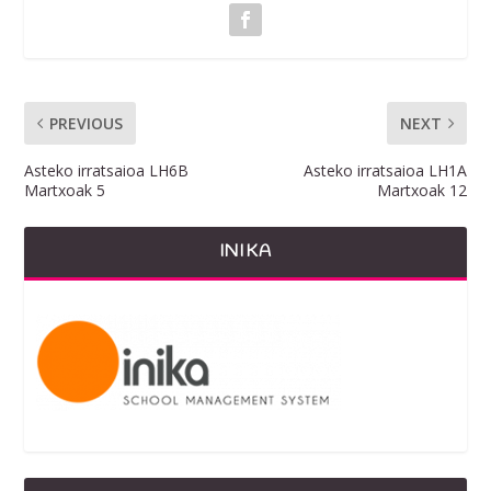
PREVIOUS
NEXT
Asteko irratsaioa LH6B
Asteko irratsaioa LH1A
Martxoak 5
Martxoak 12
INIKA