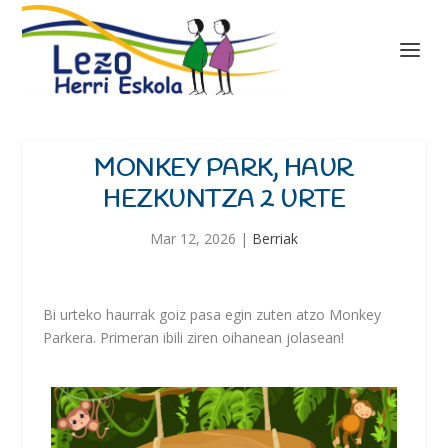
MONKEY PARK, HAUR
HEZKUNTZA 2 URTE
Mar 12, 2026
|
Berriak
Bi urteko haurrak goiz pasa egin zuten atzo Monkey
Parkera. Primeran ibili ziren oihanean jolasean!