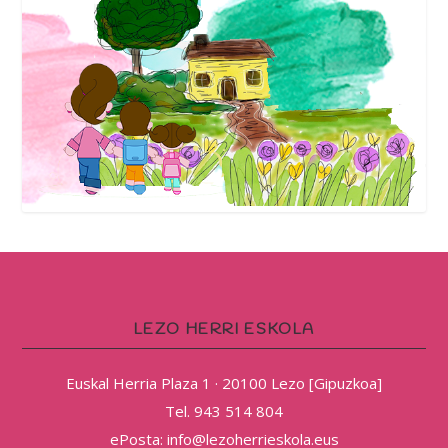
LEZO HERRI ESKOLA
Euskal Herria Plaza 1 · 20100 Lezo [Gipuzkoa]
Tel. 943 514 804
ePosta: info@lezoherrieskola.eus