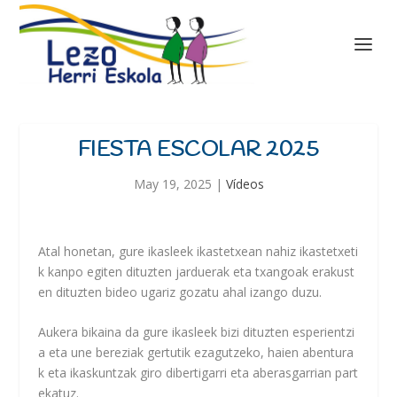
FIESTA ESCOLAR 2025
May 19, 2025
|
Vídeos
Atal
honetan,
gure
ikasleek
ikastetxean
nahiz
ikastetxeti
k
kanpo
egiten
dituzten
jarduerak
eta
txangoak
erakust
en
dituzten
bideo
ugariz
gozatu
ahal
izango
duzu.
Aukera
bikaina
da
gure
ikasleek
bizi
dituzten
esperientzi
a
eta
une
bereziak
gertutik
ezagutzeko,
haien
abentura
k
eta
ikaskuntzak
giro
dibertigarri
eta
aberasgarrian
part
ekatuz.