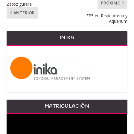
PRÓXIMO
Zatoz gurera!
ANTERIOR
EP5 en Reale Arena y
Aquarium
INIKA
MATRICULACIÓN