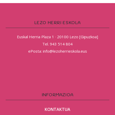
LEZO HERRI ESKOLA
Euskal Herria Plaza 1 · 20100 Lezo [Gipuzkoa]
Tel. 943 514 804
ePosta: info@lezoherrieskola.eus
INFORMAZIOA
KONTAKTUA