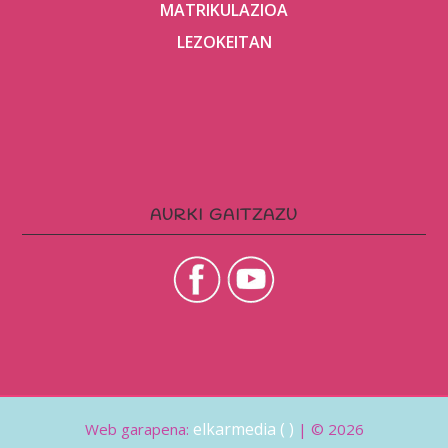
MATRIKULAZIOA
LEZOKEITAN
AURKI GAITZAZU
elkarmedia ( )
Web garapena:
| © 2026