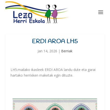
ERDI AROA LH5
Jan 14, 2026
|
Berriak
LH5.mailako ikasleek ERDI AROA landu dute eta garai
hartako herrixken maketak egin dituzte.