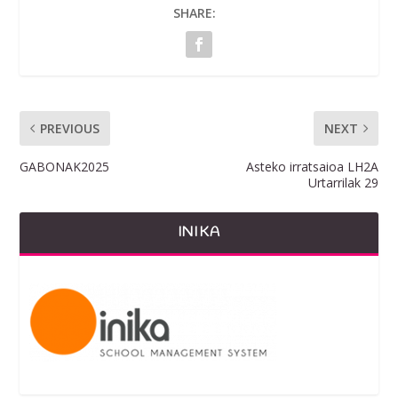
SHARE:
PREVIOUS
NEXT
GABONAK2025
Asteko irratsaioa LH2A
Urtarrilak 29
INIKA