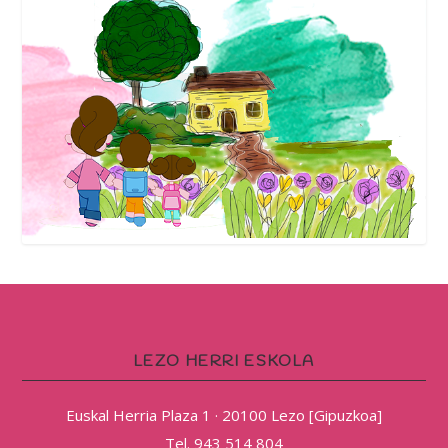
LEZO HERRI ESKOLA
Euskal Herria Plaza 1 · 20100 Lezo [Gipuzkoa]
Tel. 943 514 804