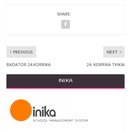
SHARE:
PREVIOUS
NEXT
BADATOR 24.KORRIKA
24. KORRIKA TXIKIA
INIKA