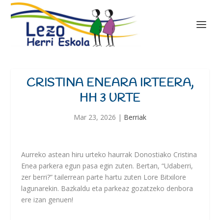
CRISTINA ENEARA IRTEERA,
HH 3 URTE
Mar 23, 2026
|
Berriak
Aurreko astean hiru urteko haurrak Donostiako Cristina
Enea parkera egun pasa egin zuten. Bertan, “Udaberri,
zer berri?” tailerrean parte hartu zuten Lore Bitxilore
lagunarekin. Bazkaldu eta parkeaz gozatzeko denbora
ere izan genuen!