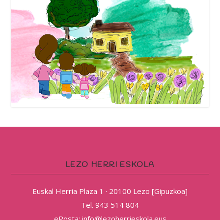
LEZO HERRI ESKOLA
Euskal Herria Plaza 1 · 20100 Lezo [Gipuzkoa]
Tel. 943 514 804
ePosta: info@lezoherrieskola.eus