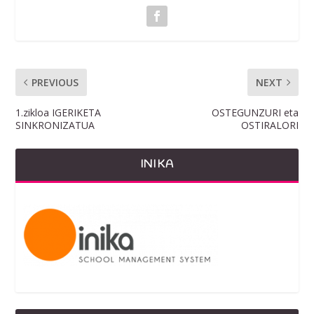
PREVIOUS
NEXT
1.zikloa IGERIKETA
OSTEGUNZURI eta
SINKRONIZATUA
OSTIRALORI
INIKA