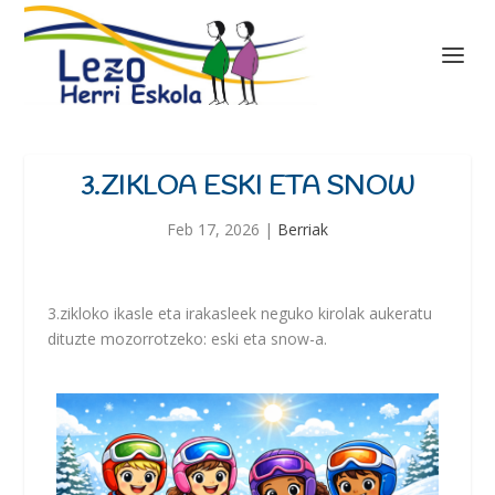
3.ZIKLOA ESKI ETA SNOW
Feb 17, 2026
|
Berriak
3.zikloko ikasle eta irakasleek neguko kirolak aukeratu
dituzte mozorrotzeko: eski eta snow-a.