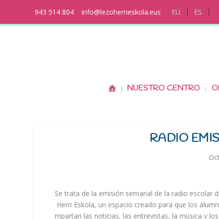
943 514 804
info@lezoherrieskola.eus
EU
ES
NUESTRO CENTRO
O
RADIO EMI
Oct
Se
trata
de
la
emisión
semanal
de
la
radio
escolar
d
Herri
Eskola,
un
espacio
creado
para
que
los
alumn
mpartan
las
noticias,
las
entrevistas,
la
música
y
los