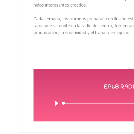
nidos
interesantes
creados.
Cada
semana,
los
alumnos
preparan
con
ilusión
est
rama
que
se
emite
en
la
radio
del
centro,
fomentan
omunicación,
la
creatividad
y
el
trabajo
en
equipo.
EP6B RADI