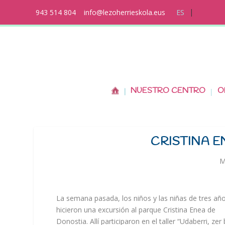
943 514 804
info@lezoherrieskola.eus
ES
NUESTRO CENTRO
O
CRISTINA E
M
La semana pasada, los niños y las niñas de tres añ
hicieron una excursión al parque Cristina Enea de
Donostia. Allí participaron en el taller “Udaberri, zer 