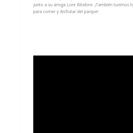
junto a su amiga Lore Bitxilore. ¡También tuvimos 
para comer y disfrutar del parque!