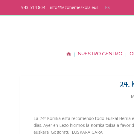
943 514 804
info@lezoherrieskola.eus
ES
NUESTRO CENTRO
O
24.
M
La 24ª Korrika está recorriendo todo Euskal Herria 
días. Ayer en Lezo hicimos la Korrika txikia a favor d
euskera. Gogoratu, EUSKARA GARA!