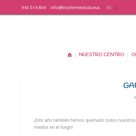
943 514 804
info@lezoherrieskola.eus
ES
NUESTRO CENTRO
O
GA
N
¡Este año también hemos quemado todos nuestros
miedos en el fuego!