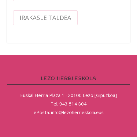
IRAKASLE TALDEA
LEZO HERRI ESKOLA
Euskal Herria Plaza 1 · 20100 Lezo [Gipuzkoa]
Tel. 943 514 804
ePosta: info@lezoherrieskola.eus