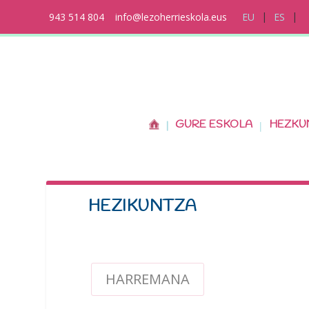
943 514 804
info@lezoherrieskola.eus
EU
ES
GURE ESKOLA
HEZKU
HEZIKUNTZA
HARREMANA