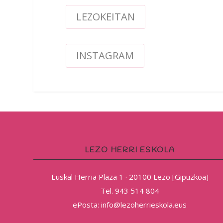
LEZOKEITAN
INSTAGRAM
LEZO HERRI ESKOLA
Euskal Herria Plaza 1 · 20100 Lezo [Gipuzkoa]
Tel. 943 514 804
ePosta: info@lezoherrieskola.eus