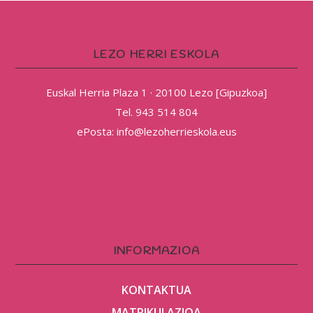
LEZO HERRI ESKOLA
Euskal Herria Plaza 1 · 20100 Lezo [Gipuzkoa]
Tel. 943 514 804
ePosta: info@lezoherrieskola.eus
INFORMAZIOA
KONTAKTUA
MATRIKULAZIOA