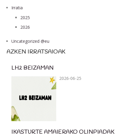
Irratia
2025
2026
Uncategorized @eu
AZKEN IRRATSAIOAK
LH2 BEIZAMAN
2026-06-25
IKASTURTE AMAIERAKO OLINPIADAK