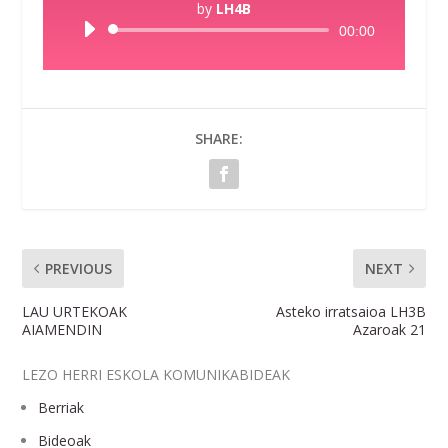
by
LH4B
Audio
00:00
Player
SHARE:
PREVIOUS
NEXT
LAU URTEKOAK
Asteko irratsaioa LH3B
AIAMENDIN
Azaroak 21
LEZO HERRI ESKOLA KOMUNIKABIDEAK
Berriak
Bideoak