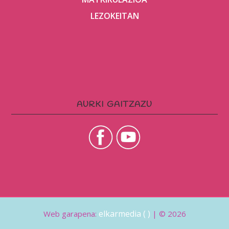
LEZOKEITAN
AURKI GAITZAZU
elkarmedia ( )
Web garapena:
| © 2026