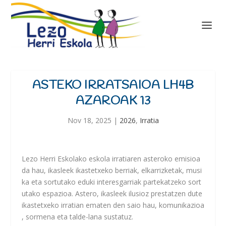
ASTEKO IRRATSAIOA LH4B
AZAROAK 13
Nov 18, 2025
|
2026
,
Irratia
Lezo
Herri
Eskolako
eskola
irratiaren
asteroko
emisioa
da
hau,
ikasleek
ikastetxeko
berriak,
elkarrizketak,
musi
ka
eta
sortutako
eduki
interesgarriak
partekatzeko
sort
utako
espazioa.
Astero,
ikasleek
ilusioz
prestatzen
dute
ikastetxeko
irratian
ematen
den
saio
hau,
komunikazioa
,
sormena
eta
talde-lana
sustatuz.