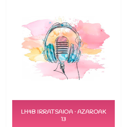
LH4B IRRATSAIOA · AZAROAK
13